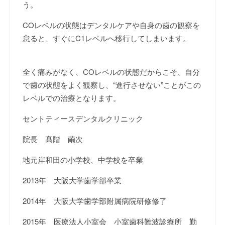
う。
CO
レベルの状態はデンタルケアや自身の歯の観察を
怠ると、すぐに
C1
レベルへ移行してしまいます。
全く痛みがなく、
CO
レベルの状態だからこそ、自分
で歯の状態をよく観察し、
“
進行させない
”
ことがこの
レベルでの治療となります。
セントティースデンタルクリニック
院長 髙階 繭次
地元岸和田の小学校、中学校を卒業
2013
年 大阪大学歯学部卒業
2014
年 大阪大学歯学部附属病院研修修了
2015
年 医療法人小室会 小室歯科難波診療所 勤